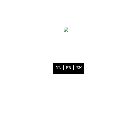
NL
FR
EN